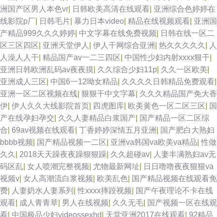
洲国产区男人本色vr
|
日韩欧美高清在线观看
|
亚洲综合色婷婷在
线影院p厂
|
日韩毛片
|
暴力日本video
|
精品在线视频观看
|
亚洲国
产精品999久久久婷婷
|
中文字幕在线免费视频
|
日韩在线一区二
区三区四区
|
亚洲天堂伊人
|
伊人干网综合亚洲
|
热久久久久久
|
人
人澡人人干
|
精品国产av一二三四区
|
中国性少妇内射xxxx狠干
|
亚洲日韩欧洲乱码av夜夜摸
|
久久综合少妇11p
|
久久一区欧美
|
亚洲成人三区
|
中国6一12呦女精品
|
久久久久日韩精品免费观看
|
亚洲一区二区视频在线
|
狠狠干中文字幕
|
久久久精品国产免大香
伊
|
伊人久久大线影院首页
|
四虎图库
|
欧美黄色一区二区三区
|
国
产在线孕妇孕交
|
久久人妻精品白浆国产
|
国产精品一区二区综
合
|
69av视频在线观看
|
丁香婷婷深情五月亚洲
|
国产肥白大熟妇
bbbb视频
|
国产精品视频一二区
|
亚洲va韩国va欧美va精品
|
性做
久久
|
2018天天躁夜夜躁狠狠躁
|
久久超碰av
|
人妻丰满熟妇av无
码区乱
|
女人喷潮完整视频
|
尤物最新网址
|
日日噜噜夜夜狠狠va
视频v
|
女人高潮流白浆视频
|
欧美乱色
|
国产精品视频在线观看免
费
|
人妻奶水人妻系列
|
性xxxx摔跤视频
|
国产午夜理论不卡在线
观看
|
成人青青草
|
男人在线视频
|
久久无毛
|
国产视频一区在线观
看
|
中国极品少妇videossexhd
|
天堂亚洲2017在线观看
|
92精品