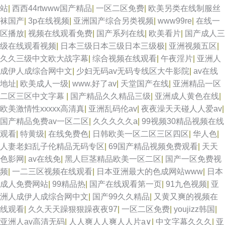
站
|
西西44rtwww国产精品
|
一区二区免费
|
欧美另类在线制服丝
袜国产
|
3p在线视频
|
亚洲国产综合另类视频
|
www99re
|
在线一
区播放
|
视频在线观看免费
|
国产系列在线
|
欧美看片
|
国产成人三
级在线观看视频
|
日本三级日本三级日本三级极
|
亚洲视频五区
|
久久三级中文欧大战字幕
|
综合视频在线观看
|
午夜淫片
|
亚洲人
成伊人成综合网中文
|
少妇无码av无码专线区大牛影院
|
av在线
地址
|
欧美成人一级
|
www.好了av
|
天堂国产在线
|
亚洲精品一区
二区三区中文字幕
|
国产精品久久精品三级
|
亚洲成人黄色在线
|
欧美激情性xxxxx高清真
|
亚洲乱码伦av
|
夜夜澡天天碰人人爱av
|
国产精品免费av一区二区
|
久久久久久a
|
99视频30精品视频在线
观看
|
特黄级
|
在线免费色
|
日韩欧美一区二区三区四区
|
华人色
|
人妻老妇乱子伦精品无码专区
|
69国产精品视频免费观看
|
天天
色影网
|
av在线免
|
黑人巨茎精品欧美一区二区
|
国产一区免费视
频
|
一二三区视频在线观看
|
日本亚洲最大的色成网站www
|
日本
成人免费网站
|
99精品热
|
国产在线观看第一页
|
91九色视频
|
亚
洲人成伊人成综合网中文
|
国产99久久精品
|
又黄又爽的视频在
线观看
|
久久天天躁狠狠躁夜夜97
|
一区二区免费
|
youjizz韩国
|
亚洲人av高清无码
|
人人爽人人爽人人片a∨
|
中文字幕久久久
|
亚