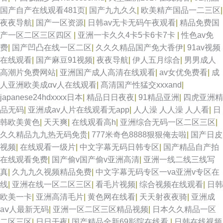
国产自产在线观看481页
|
国产九九久久
|
欧美精产国品一二三区
|
夜夜导航
|
国产一区资源
|
日韩av无卡无码午夜观看
|
精品免费国
产一区二区三区四区
|
亚洲一卡久久4卡5卡6卡7卡
|
性色av免
费
|
国产凹凸在线一区二区
|
久久久精品国产免大香伊
|
91av视频
在线观看
|
国产麻豆91视频
|
夜夜导航
|
伊人五月综合
|
男男成人
高潮片免费网站
|
亚洲国产成人高清在线观看
|
av女优免费看
|
成
人亚洲欧美成αⅴ人在线观看
|
髙清国产性猛交xxxand
|
japanese24hdxxxx日本
|
精品日日夜夜
|
91精品亚洲
|
四虎亚洲精
品无码
|
亚洲成av人片在线观看无app
|
人人澡 人人澡 人人看
|
日
韩欧美黄色
|
天天爽
|
在线观看高h
|
亚洲综合无码一区二区三区
|
久久精品九九热无码免贵
|
777米奇色8888狠狠俺去啦
|
国产日皮
视频
|
在线观看一级片
|
中文字幕无码日韩专区
|
国产精品自产拍
在线观看免费
|
国产偷v国产偷v亚洲高清
|
亚洲一线二线三线写
真
|
久九九久视频精品免费
|
中文字幕无码专区一va亚洲v专区在
线
|
亚洲在线一区二区三区
|
看毛片视频
|
综合视频在线观看
|
日韩
欧美一卡
|
亚洲高清毛片
|
黄色网在线看
|
天天射夜夜骑
|
亚洲成
aⅴ人最新无码
|
亚洲一区二区三区精品视频
|
日本久久精品一区
二区三区
|
日日干夜
|
国产精品全新69影院在线看
|
日韩在线视频