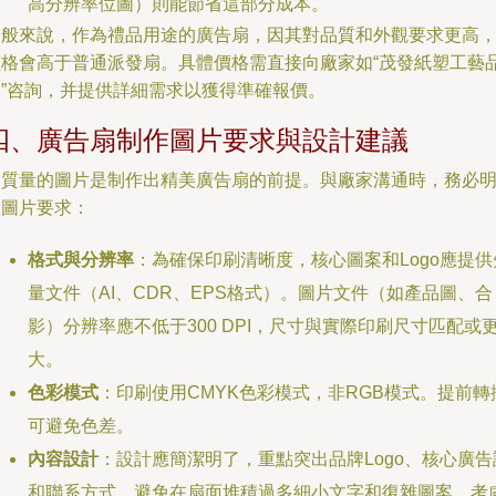
高分辨率位圖）則能節省這部分成本。
一般來說，作為禮品用途的廣告扇，因其對品質和外觀要求更高
價格會高于普通派發扇。具體價格需直接向廠家如“茂發紙塑工藝
廠”咨詢，并提供詳細需求以獲得準確報價。
四、廣告扇制作圖片要求與設計建議
高質量的圖片是制作出精美廣告扇的前提。與廠家溝通時，務必
確圖片要求：
格式與分辨率
：為確保印刷清晰度，核心圖案和Logo應提供
量文件（AI、CDR、EPS格式）。圖片文件（如產品圖、合
影）分辨率應不低于300 DPI，尺寸與實際印刷尺寸匹配或
大。
色彩模式
：印刷使用CMYK色彩模式，非RGB模式。提前轉
可避免色差。
內容設計
：設計應簡潔明了，重點突出品牌Logo、核心廣告
和聯系方式。避免在扇面堆積過多細小文字和復雜圖案，考