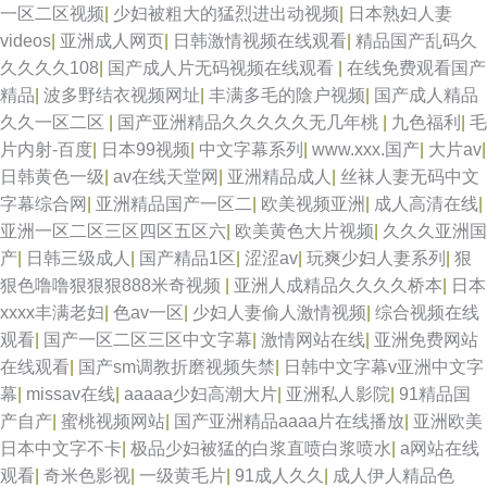
一区二区视频
|
少妇被粗大的猛烈进出动视频
|
日本熟妇人妻
videos
|
亚洲成人网页
|
日韩激情视频在线观看
|
精品国产乱码久
久久久久108
|
国产成人片无码视频在线观看
|
在线免费观看国产
精品
|
波多野结衣视频网址
|
丰满多毛的陰户视频
|
国产成人精品
久久一区二区
|
国产亚洲精品久久久久久无几年桃
|
九色福利
|
毛
片内射-百度
|
日本99视频
|
中文字幕系列
|
www.xxx.国产
|
大片av
|
日韩黄色一级
|
av在线天堂网
|
亚洲精品成人
|
丝袜人妻无码中文
字幕综合网
|
亚洲精品国产一区二
|
欧美视频亚洲
|
成人高清在线
|
亚洲一区二区三区四区五区六
|
欧美黄色大片视频
|
久久久亚洲国
产
|
日韩三级成人
|
国产精品1区
|
涩涩av
|
玩爽少妇人妻系列
|
狠
狠色噜噜狠狠狠888米奇视频
|
亚洲人成精品久久久久桥本
|
日本
xxxx丰满老妇
|
色av一区
|
少妇人妻偷人激情视频
|
综合视频在线
观看
|
国产一区二区三区中文字幕
|
激情网站在线
|
亚洲免费网站
在线观看
|
国产sm调教折磨视频失禁
|
日韩中文字幕v亚洲中文字
幕
|
missav在线
|
aaaaa少妇高潮大片
|
亚洲私人影院
|
91精品国
产自产
|
蜜桃视频网站
|
国产亚洲精品aaaa片在线播放
|
亚洲欧美
日本中文字不卡
|
极品少妇被猛的白浆直喷白浆喷水
|
a网站在线
观看
|
奇米色影视
|
一级黄毛片
|
91成人久久
|
成人伊人精品色