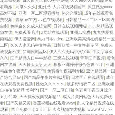
流草莓视频
|
真人做人试看60分钟免费
|
久久99久久99精品免观
看粉嫩
|
高潮久久久
|
亚洲成a人片在线观看国产
|
疯狂做受xxxx
高潮不断
|
亚洲一区二区观看播放
|
热久久亚洲
|
成年在线观看免
费视频
|
青草av在线
|
av色在线观看
|
日韩精品一区二区三区国语
自制
|
色综合久久成人综合网
|
日韩在线视频网站
|
九九热精品视
频在线
|
免费观看毛片
|
a网站在线观看
|
亚州av免费
|
九九热爱视
频精品
|
伊人爱爱网
|
暴力日本video
|
亚洲欧美高清在线精品一区
二区
|
久久人妻无码中文字幕
|
日韩欧美一中文字暮专区
|
免费人
成视频欧美
|
伊甸园精品区
|
伊人久久无码中文字幕
|
中文字幕久
久久
|
国产精品入口牛牛影视
|
三级在线视频
|
青草国产视频
|
黄色
网在线看
|
天天操天天射天天
|
狠狠亚洲婷婷综合色香五月
|
亚洲
精品色午夜无码专区日韩
|
免费看午夜福利专区
|
亚洲精品第一国
产综合亚av
|
国产精品午夜片在线观看
|
日本国产在线观看
|
成年
在线观看免费视频
|
性做久久久久久
|
波多野结衣二区
|
亚洲欧洲
自拍拍偷精品 美利坚
|
国产一区二区自拍
|
色五月丁香五月综合
五月4438
|
天天爽夜夜爽视频精品
|
成人片黄网站色大片免费观
看
|
国产又粗又黄
|
香蕉视频在线观看www
|
乱人伦精品视频在线
观看
|
国产免费二卡3卡四卡
|
久久视频在线视频
|
www.97av
|
亚