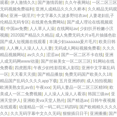
观看
|
伊人激情久久
|
国产激情四射
|
久久午夜网站
|
一区二区三区
无码视频免费福利
|
亚洲人成精品久久久久桥本
|
久久精品无码观
看tv
|
亚洲一级淫片
|
中文字幕久久波多野结衣av
|
人妻老妇乱子
伦精品无码专区
|
在线黄色免费网站
|
国产成人理论在线视频观
看
|
中国av免费
|
人人草人人澡
|
在线网站av
|
少妇扒开粉嫩小泬
视频
|
2020国产精品久久精品
|
成人免费无码大片a毛片抽搐色欲
国产成人短视频在线观看
|
丰满少妇aaaaaa爰片毛片
|
欧美日韩
精
|
人人爽人人澡人人人人妻
|
无码成人网站视频免费看
|
久久久
精品视频网站
|
av久久久
|
涩涩av
|
国产一区二区不卡在线
|
亚洲
人成无码网www动漫
|
国产丝袜美女一区二区三区
|
91网站在线
免费看
|
四虎图库
|
午夜少妇性影院私人影院
|
亚洲中文字幕乱码
一区
|
天天看天天摸
|
国产精品播放
|
免费无码国产欧美久久18
|
精品国产乱码久久久久app下载
|
五月亚洲婷婷
|
成人拍拍视频
|
欧洲美熟女乱av在
|
午夜xxx
|
无码人妻品一区二区三区精99
|
欧
美成人一区二免费视频
|
人人澡人人澡人人看添
|
韩国三级av
|
亚
洲天堂伊人
|
亚洲欧美va天堂人熟伦
|
国产精选av
|
日韩午夜视频
在线观看
|
动漫精品一区一码二码三码四码
|
国产欧精精久久久久
久久
|
久久无码字幕中文久久无码
|
狠狠插日日干
|
亚洲播播
|
国产