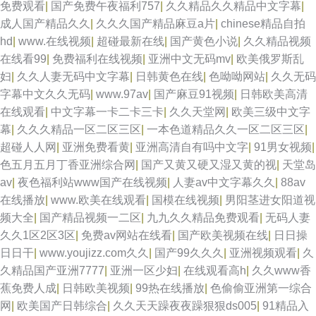
免费观看
|
国产免费午夜福利757
|
久久精品久久精品中文字幕
|
成人国产精品久久
|
久久久国产精品麻豆a片
|
chinese精品自拍
hd
|
www.在线视频
|
超碰最新在线
|
国产黄色小说
|
久久精品视频
在线看99
|
免费福利在线视频
|
亚洲中文无码mv
|
欧美俄罗斯乱
妇
|
久久人妻无码中文字幕
|
日韩黄色在线
|
色呦呦网站
|
久久无码
字幕中文久久无码
|
www.97av
|
国产麻豆91视频
|
日韩欧美高清
在线观看
|
中文字幕一卡二卡三卡
|
久久天堂网
|
欧美三级中文字
幕
|
久久久精品一区二区三区
|
一本色道精品久久一区二区三区
|
超碰人人网
|
亚洲免费看黄
|
亚洲高清自有吗中文字
|
91男女视频
|
色五月五月丁香亚洲综合网
|
国产又黄又硬又湿又黄的视
|
天堂岛
av
|
夜色福利站www国产在线视频
|
人妻av中文字幕久久
|
88av
在线播放
|
www.欧美在线观看
|
国模在线视频
|
男阳茎进女阳道视
频大全
|
国产精品视频一二区
|
九九久久精品免费观看
|
无码人妻
久久1区2区3区
|
免费av网站在线看
|
国产欧美视频在线
|
日日操
日日干
|
www.youjizz.com久久
|
国产99久久久
|
亚洲视频观看
|
久
久精品国产亚洲7777
|
亚洲一区少妇
|
在线观看高h
|
久久www香
蕉免费人成
|
日韩欧美视频
|
99热在线播放
|
色偷偷亚洲第一综合
网
|
欧美国产日韩综合
|
久久天天躁夜夜躁狠狠ds005
|
91精品入