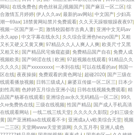
网站
|
在线免费色
|
肉色丝袜足j视频国产
|
国产麻豆一区二区
|
综
合激情五月婷婷
|
伊人久久av
|
最新的av网站
|
中文国产
|
少妇高
潮一69aⅹ
|
18禁黄网站禁片免费观看
|
久久天天躁狠狠躁夜夜97
|
视频一区国产第一页
|
激情校园都市古典人妻
|
亚洲中文无码av
永久app
|
中文字幕在线永久
|
久久综合亚洲色hezyo国产
|
又粗
又长又硬义又黄又爽
|
97精品久久人人爽人人爽
|
欧美尺寸又黑
又粗又长
|
国产精品民宅偷窥盗摄
|
免费精品国产自在
|
免费人成
视频欧美
|
国产98涩在线 | 欧洲
|
97超视频在线观看
|
91精品久久
久久久久
|
国产xxxxxxxxx
|
一本到在线
|
可以在线看的av
|
韩国一
区在线
|
夜夜操操
|
免费观看的黄色网址
|
超碰2020
|
国产三级在
线观看播放视频
|
日韩三级成人
|
麻婆豆传媒一区二区三
|
日本少
妇性高潮
|
色婷婷五月综合亚洲小说
|
日韩在线视频免费观看
|
精
品国产杨幂在线观看
|
亚洲综合av永久无码精品一区二区
|
99久
久re免费热在线
|
三级在线视频
|
性国产精品
|
国产成人手机高清
在线观看网站
|
一线二线三线天堂
|
久久久久久影院
|
少妇三级全
黄
|
国产亚洲精aa在线观看不卡
|
亚洲成a人v欧美综合天堂
|
视频
一二三区
|
天堂网www天堂资源网
|
久久五月亭
|
亚洲人成色
777777精品音频
|
国产啪视频
|
夜夜成人
|
国产专区一
|
久久婷婷