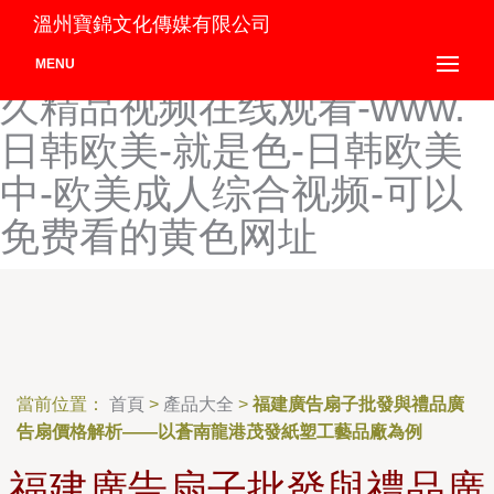
精品人妻一区二区三区日产
溫州寶錦文化傳媒有限公司
乱码-国产不卡在线视频-久
MENU
久精品视频在线观看-www.
日韩欧美-就是色-日韩欧美
中-欧美成人综合视频-可以
免费看的黄色网址
當前位置：
首頁
>
產品大全
>
福建廣告扇子批發與禮品廣
告扇價格解析——以蒼南龍港茂發紙塑工藝品廠為例
福建廣告扇子批發與禮品廣