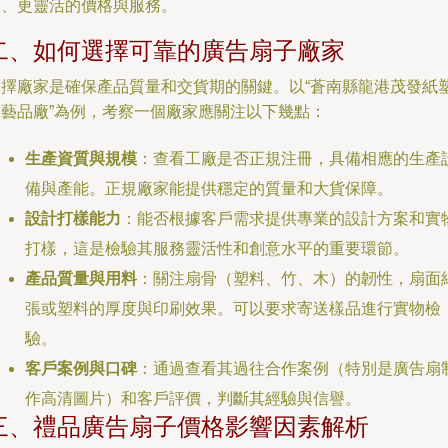
頭、更靈活的價格與服務。
二、如何選擇可靠的廣告扇子廠家
選擇廠家是確保產品質量和交貨期的關鍵。以“蒼南縣龍港茂發紙
工藝品廠”為例，考察一個廠家應關注以下幾點：
生產資質與規模
：查看工廠是否正規注冊，具備相應的生產
備與產能。正規廠家能提供穩定的質量和大貨保障。
設計打樣能力
：能否根據客戶需求提供專業的設計方案和實
打樣，這是檢驗其服務靈活性和創意水平的重要環節。
產品質量與用料
：關注扇骨（塑料、竹、木）的韌性，扇面
張或塑料的厚度與印刷效果。可以要求寄送樣品進行實物檢
驗。
客戶案例與口碑
：通過查看其過往合作案例（特別是廣告扇
作高清圖片）和客戶評價，判斷其經驗與信譽。
三、禮品廣告扇子價格影響因素解析