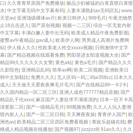
口
|
久久青青草原国产免费播放
|
极品少妇被猛的白浆直喷白浆喷
水
|
中文字幕无码中文字幕有码
|
人妻丰满熟妇av无码区乱
|
www.
天堂av
|
亚洲顶级裸体av片
|
欧美日韩伊人
|
999毛片
|
午夜尤物禁
止18点击进入
|
国产原创视频
|
视频一二三区
|
综合一区无套内射
中文字幕
|
丰满白嫩人妻中出无码
|
欧美成人精品午夜免费影视
|
蜜臀av午夜精品
|
gav成人
|
欧美伊人网
|
男男成人高潮片免费网
站
|
伊人狼人久久
|
性欧美老人牲交xxxxx视频
|
日韩激情中文字
幕
|
国产精品视频在线观看免费
|
男阳茎进女阳道视频大全
|
国产
精品99久久久久久久女警
|
黄色a站
|
黄色a毛片
|
国产精品久久久
久影院色
|
亚洲精品乱码
|
简单av网
|
欧美二区视频
|
亚洲欧美日
韩中文加勒比
|
免费久久久
|
无人区码一码二码w358cc
|
日本久久
成人
|
天天做天天爱夜夜爽毛片毛片
|
国产在线精品99一卡2卡
|
久久国内精品一区二区三区
|
亚洲人成色777777精品音频
|
国产
精品乱子伦xxxx
|
麻豆国产人妻欲求不满谁演的
|
日本一区不卡高
清更新二区
|
国产一级精品毛片
|
69视频免费
|
久久人人玩人妻潮
喷内射人人
|
国产一区二区日韩
|
天天爽夜夜操
|
青青伊人国产
|
欧
洲色av
|
欧美精品二区三区四区免费看视频
|
青娱乐超碰在线
|
樱
桃成人精品视频在线播放
|
国产视频97
|
jizzjizz8
|
91av久久
|
久久