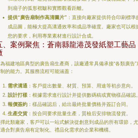
到扇子的弧形褶皺和實際觀看距離。
提供“廣告扇制作高清圖片”
：直接向廠家提供符合印刷標準
成品圖，能極大提高溝通效率和成品準確度。廠家也可以根
您的要求，利用專業素材進行設計合成。
五、案例聚焦：蒼南縣龍港茂發紙塑工藝品
廠
作為福建地區典型的廣告扇生產商，該廠通常具備承接“各類廣告”
定制的能力。其服務流程可能涵蓋：
需求溝通
：客戶提出數量、材質、預算、用途等初步意向。
設計打樣
：根據需求進行設計并提供數碼稿或實物樣品確認
報價簽約
：樣品確認后，給出最終批量價格并簽訂合同。
生產交貨
：按合同要求批量生產，質檢后安排物流發貨。
選擇此類廠家，客戶可以一站式解決從創意到成品的所有環節，
其適合對廣告扇有定制化、禮品化需求的企業和機構。