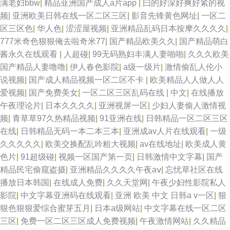
满老妇bbw
|
精品亚洲国产成人a片app
|
曰的好深好爽好紧的视
频
|
亚洲欧美日韩在线一区二区三区
|
影音先锋黄色网址
|
一区二
区三区色
|
华人色
|
涩涩屋视频
|
亚洲精品乱码日本按摩久久久久
|
777米奇色狠狠俺去啦奇米77
|
国产精品欧美久久
|
国产精品萌白
酱永久在线观看
|
人超碰
|
99无码熟妇丰满人妻啪啪
|
久久久欧美
国产精品人妻噜噜
|
伊人春色影院
|
a级一级片
|
激情偷乱人伦小
说视频
|
国产成人精品视频一区二区不卡
|
欧美精品人人做人人
爱视频
|
国产免费美女
|
一区二区三区乱码在线 | 中文
|
在线播放
午夜理论片
|
日本久久久久
|
亚洲视屏一区
|
少妇人妻偷人激情视
频
|
青草草97久热精品视频
|
91亚洲在线
|
日韩精品一区二区三区
在线
|
日韩精品无码一本二本三本
|
亚洲成av人片在线观看
|
一级
久久久久久
|
欧美交换配乱吟粗大视频
|
av在线地址
|
欧美成人黄
色片
|
91超级碰
|
视频一区国产第一页
|
日韩激情中文字幕
|
国产
精品民宅偷窥盗摄
|
亚洲精品久久久久午夜aⅴ
|
忘忧草社区在线
播放日本韩国
|
在线成人免费
|
久久天堂网
|
午夜少妇性影院私人
影院
|
中文字幕亚洲码在线观看
|
亚洲 欧美 中文 日韩a v一区
|
狠
狠色狠狠爱综合蜜芽五月
|
日本a级网站
|
中文字幕在线一区二区
三区
|
免费一区二区三区成人免费视频
|
午夜激情网站
|
久久精品