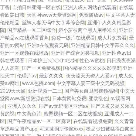
丁香
|
自拍日韩亚洲一区在线
|
亚洲人成人网站在线观看
|
在线观
看欧美日韩
|
天堂网www天堂资源网
|
免费播放av
|
中文字幕人妻
伦伦精品
|
丝袜人妻无码中文字幕综合网
|
亚洲伊人久久精品影
院
|
国产精品一区二区综合
|
娇小萝被两个黑人用半米长
|
亚洲国
产精品va在线观看香蕉
|
免费一级片在线观看
|
成人片免费看
|
最
新的av网站
|
亚洲a在线观看无码
|
亚洲精品日韩中文字幕久久久
|
亚洲一区视频在线播放
|
亚洲国产综合另类视频
|
亚洲性色av日
韩在线观看
|
日本护士╳╳╳hd少妇
|
性色av蜜桃
|
日日澡夜夜澡
人人高潮
|
国产一区免费视频
|
国内精品久久久久久影院8f
|
亚洲
性天堂
|
伦理片av
|
最新久久久
|
夜夜澡天天碰人人爱av
|
成人免
费av网址
|
www.色播.com
|
中文字幕人妻三级中文无码视频
|
2019天天操
|
亚洲视频一二三
|
国产美女自卫慰视频福利
|
中文天
堂网www新版资源在线
|
日本黄网站免费
|
亚欧乱色
|
av观看网
址
|
亚洲人久久久
|
国产av无码专区亚洲aⅴ
|
国产又黄又硬又湿又
黄的视
|
中文黄色片
|
蜜臀视频一区二区在线播放
|
亚洲成人一二
区
|
国产午夜精品av一区二区麻豆
|
在线观看视频免费
|
久久青青
草原精品国产app
|
毛茸茸厕所偷窥xxxx
|
极品少妇被猛得白浆直