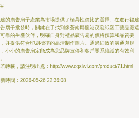
##
福建的廣告扇子產業為市場提供了極具性價比的選擇。在進行福
廣告扇子批發時，關鍵在于找到像蒼南縣龍港茂發紙塑工藝品廠
樣可靠的生產伙伴，明確自身對禮品廣告扇的價格預算和品質要
求，并提供符合印刷標準的高清制作圖片。通過細致的溝通與規
劃，小小的廣告扇定能成為您品牌宣傳和客戶關系維護的有效利
器。
若轉載，請注明出處：http://www.cqslwl.com/product/71.html
新時間：2026-05-26 22:36:08