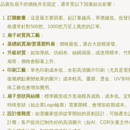
禮品廣告扇子的價格并非固定，通常受以下因素綜合影響：
訂購數量
：這是最主要因素。起訂量越高，單價越低。批發
格通常針對500把、1000把乃至上萬把的訂單。
扇子材質與工藝
：
基礎紙質扇/普通塑料扇
：價格最低，適合大規模派發。
升級材質
：如加厚紙、仿絹布、絲綢扇面，或使用檀木、竹
扇骨，價格會顯著上升。
印刷工藝
：單色印刷成本低，全彩高清圖片印刷（尤其是需
復雜網點漸變效果的圖片）成本較高。覆膜、燙金、UV等特
殊工藝也會增加費用。
扇子形狀與結構
：標準圓形或方形扇模具成熟，成本低。定
特殊形狀（如企業Logo輪廓）需要開模，會增加前期成本。
設計復雜度
：如需廠家提供從零開始的原創設計，可能產生
計費；客戶提供已制作好的高清圖片（如AI、CDR矢量文件