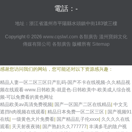
電話：-
地址：浙江省溫州市平陽縣水頭鎮中街183號三樓
Copyright © 2026
www.cqslwl.com
各類廣告
溫州寶錦文化
傳媒有限公司
各類廣告
版權所有
Sitemap
感谢您访问我们的网站，您可能还对以下资源感兴趣：
精品人妻一区二区三区日产乱码-国产不卡在线视频-久久精品视
频在线观看-www.日韩欧美-就是色-日韩欧美中-欧美成人综合视
频-可以免费看的黄色网址
精品欧美аv高清免费视频
|
国产一区国产二区在线精品
|
中文无
遮挡h肉视频在线观看
|
精品日本免费一区二区三区
|
国产视频91
在线
|
一级黄色大片免费看
|
国产精品乱子伦xxxx
|
久久久久在线
观看
|
天天射夜夜骑
|
国产熟妇久久777777
|
丰满多毛的陰户视