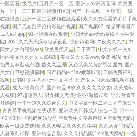
一区观看
|
级毛片
|
五月天一区二区
|
亚洲人av高清无码
|
欧美图
片一区
|
一二三四韩国视频社区3
|
国产一区视频一区欧美
|
一级
在线播放
|
亚洲一区二区视频在线观看
|
永久免费观看的毛片手机
视频
|
国产无套乱子伦精彩是白视频
|
国产视频97
|
精品亚洲国产
成人a片app
|
91小视频在线观看
|
少妇无码av无码专线区大牛影
院
|
2021久久天天躁狠狠躁夜夜
|
少妇色欲网
|
午夜久久久久
|
中
国女人大白屁股ass
|
欧美另类天堂
|
日干夜干
|
中文在线中文a
|
国内精品久久久久久影院8f
|
美女又大又黄www免费网站
|
无遮
挡男女激烈动态图
|
热久久亚洲
|
又色又爽又黄的视频国内
|
国产
美女自卫慰视频福利
|
国产精品白丝av嫩草影院
|
日韩免费福利
视频
|
日韩中文字幕v亚洲中文字幕
|
国产女人叫床高潮视频在线
观看
|
成人a级黄色片
|
国产精品99久久久久久久女警
|
欧美成年
人视频
|
97超碰伊人
|
男女裸交无遮挡啪啪激情试看
|
综合激情五
月婷婷
|
一本一道久久综合久久
|
中文字幕一区二区三区有限公司
|
青青草手机视频在线观看
|
亚洲欧美日韩成人综合一区
|
日韩一
卡2卡3卡4卡乱码网站导航 巨爆乳中文字幕巨爆区巨爆乳无码
|
欧美一级免费视频
|
久久99精品久久久久婷婷
|
久久av无码精品
人妻系列试探
|
亚洲精品合集
|
久久久精品国产sm最大网站
|
一级