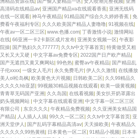
洲精品资源在线
|
国产偷人妻精品一区
|
女人喷潮完整视频
|
亚洲
高清码在线精品av
|
亚洲国产精品va在线观看香蕉
|
亚洲无线码
在线一区观看
|
神马午夜精品
|
91精品国产综合久久婷婷香蕉
|
免
费看午夜福利专区
|
久久久欧美国产精品人妻噜噜
|
91视频在线
|
午夜av一区二区三区
|
www.色播.com
|
丁香激情小说
|
激情网站
在线
|
66亚洲一卡2卡新区成片发布
|
亚洲美女视频一区
|
午夜影
院操
|
国产熟妇久久777777
|
久久tv中文字幕首页
|
特黄做受又粗
又长又大又硬
|
中文字幕av免费专区
|
2022国产日产欧产精品
|
国产无遮挡又黄又爽网站
|
99色热
|
蜜臀av午夜精品
|
国产精品乱
子伦xxxx
|
一级女人毛片
|
永久免费毛片
|
伊人久久激情
|
在线播放
美人ol松岛枫
|
欧美黄色大片视频
|
日韩欧美二区
|
久久99精品久
久久久久hb亚瑟
|
99视频30精品视频在线观看
|
欧美一级黄视频
|
青青草无码国产亚洲
|
久久岛国
|
在线看视频
|
美女扒开奶罩露出
奶头视频网站
|
中文字幕在线观看亚洲
|
中文字幕一区二区三区
有限公司
|
东京久久久
|
午夜精品免费视频
|
久久亚洲美女精品国
产精品
|
人人插人人搞
|
99久久一区二区
|
久久tv中文字幕首页
|
亚
洲天堂伊人
|
国产乱码字幕精品高清av
|
天天操欧美
|
午夜精品久
久久久久久99热黄桃
|
日本黄色一区二区
|
91精品小视频
|
日本丰