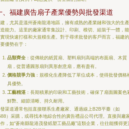
一、福建廣告扇子產業優勢與批發渠道
福建，尤其是溫州蒼南龍港地區，擁有成熟的產業鏈和強大的生
制造能力。這里的廠家通常集設計、印刷、模切、組裝于一體，
夠實現快速打樣和大規模生產。對于尋求批發的客戶而言，福建
主要優勢在于：
品類齊全
：從傳統的紙質扇、塑料扇到高端的布面扇、木質
扇，從普通圓形扇到異形創意扇，應有盡有。
價格競爭力強
：規模化生產降低了單位成本，使得批發價格
具優勢。
工藝精湛
：長期積累的印刷和工藝技術，確保了扇面圖案色
鮮艷、細節清晰、持久耐用。
批發渠道通常包括直接聯系生產廠家、通過線上B2B平臺（如
1688）采購，或尋找本地綜合性的廣告禮品公司代理。直接與廠
合作，如“蒼南縣龍港茂發紙塑工藝品廠”這類企業，往往能獲得更