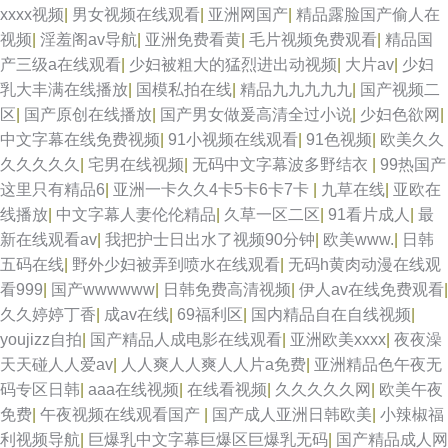
xxxx视频
|
男女视频在线观看
|
亚洲网国产
|
精品露脸国产偷人在
视频
|
淫羞阁av导航
|
亚洲免费看黄
|
毛片视频免费观看
|
精品国
产三级a在线观看
|
少妇被粗大的猛烈进出动视频
|
大片av
|
少妇
乳大丰满在线播放
|
国模私拍在线
|
精品九九九九九
|
国产视频二
区
|
国产原创在线播放
|
国产男女做爰高清全过小说
|
少妇色欲网
|
中文字幕在线免费视频
|
91小视频在线观看
|
91色视频
|
欧美久久
久久久久久
|
宅男在线视频
|
无码中文字幕波多野结衣
|
99热国产
这里只有精品6
|
亚洲一卡久久4卡5卡6卡7卡
|
九草在线
|
亚欧在
线播放
|
中文字幕人妻伦伦精品
|
久草一区二区
|
91看片成人
|
最
新在线观看av
|
我把护士日出水了视频90分钟
|
欧美www.
|
日韩
五码在线
|
野外少妇被弄到喷水在线观看
|
无码h黄肉动漫在线观
看999
|
国产wwwwww
|
日韩免费高清视频
|
伊人av在线免费观看
|
久久婷婷丁香
|
成av在线
|
69福利区
|
国内精品自在自线视频
|
youjizz自拍
|
国产精品人成电影在线观看
|
亚洲欧美xxxx
|
夜夜澡
天天碰人人爱av
|
人人爽人人爽人人片a免费
|
亚洲精品色午夜无
码专区日韩
|
aaa在线视频
|
在线看视频
|
久久久久久网
|
欧美午夜
免费
|
午夜视频在线观看国产
|
国产成人亚洲日韩欧美
|
小辣椒福
利视频导航
|
巨爆乳中文字幕巨爆区巨爆乳无码
|
国产精品成人网