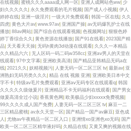
在线视频
|
蜜桃久久久aaaa成人网一区
|
亚洲人成网站色ww
|
少
妇久久久久久
|
永久免费观看的毛片视频
|
国产成人小视频
|
伊人
婷婷在线
|
亚洲一级淫片
|
一级大片免费观看
|
韩国一区在线
|
久久
四虎
|
黄色大片av
|
www.97av
|
亚洲国产操
|
av无码爆乳护士在线
播放
|
88av网站
|
国产综合在线观看视频
|
色视频网址
|
狠狠色婷
婷丁香综合久久
|
黄色资源在线播放
|
国产91在线看
|
2023国产精
品
|
天天看天天操
|
无码h黄肉3d动漫在线观看
|
久久久一本精品
久久精品六六
|
无人区码一码二码w358cc
|
亚洲aⅴ男人的天堂在
线观看
|
97中文字幕
|
亚洲欧美高清
|
国产精品亚韩精品无码a在
线
|
2021久久
|
妖精视频污
|
人妻无码一区二区三区 tv
|
最新av
|
亚
洲熟妇无码另类久久久
|
精品 在线 视频 亚洲
|
亚洲欧美日本中文
字不卡
|
特级av毛片免费观看
|
亚洲aⅴ无码专区在线观看q
|
韩国
久久久久久级做爰片
|
亚洲精品不卡无码福利在线观看
|
国产男女
做爰高清全过小说
|
香蕉黄色网
|
欧美极品少妇xxxxⅹ免费视频
|
99久久久久成人国产免费
|
人妻无码一区二区三区 tv
|
麻豆一二
三区精品蜜桃
|
av永久天堂一区
|
国产精品一国产av麻豆
|
亚色成
人
|
尤物av午夜精品一区二区入口
|
亚洲情xo亚洲色xo无码
|
国产
欧美一区二区三区精华液好吗
|
久精品在线
|
又黄又爽的视频在线