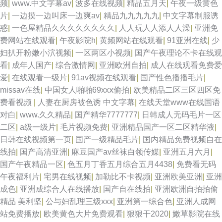
频
|
www.中文字幕av
|
波多在线视频
|
精品五月天
|
午夜一级黄色
片
|
一边摸一边叫床一边爽av
|
精品九九九九九
|
中文字幕制服诱
惑
|
一色屋精品久久久久久久久久
|
人人玩人人添人人澡
|
亚洲免
费网站在线观看
|
午夜影院h
|
黄频网站在线观看
|
91亚洲在线
|
少
妇扒开粉嫩小泬视频
|
一区两区小视频
|
国产午夜理论不卡在线观
看
|
成年人国产
|
综合激情网
|
亚洲欧洲自拍
|
成人在线观看免费爱
爱
|
在线观看一级片
|
91av视频在线观看
|
国产性色播播毛片
|
missav在线
|
中国女人啪啪69xxⅹ偷拍
|
欧美精品二区三区四区免
费看视频
|
人妻在厨房被色诱 中文字幕
|
在线天堂www在线国语
对白
|
www.久久精品
|
国产精华7777777
|
日韩成人无码毛片一区
二区
|
a级一级片
|
毛片视频免费
|
亚洲精品国产一区二区精华液
|
日韩在线视频第一页
|
国产一级精品毛片
|
国内精品免费视频自在
线拍
|
国产高清亚洲
|
麻豆国产av丝袜白领传媒
|
亚洲五月六月
|
国产午夜精品一区
|
色五月丁香五月综合五月4438
|
免费看无码
午夜福利片
|
宅男在线视频
|
加勒比不卡视频
|
亚洲欧美亚洲
|
亚洲
成色
|
亚洲成综合人在线播放
|
国产自在线拍
|
亚洲欧洲自拍拍偷
精品 美利坚
|
公与妇乱理三级xxx
|
亚洲第一综合色
|
亚洲人成网
站免费播放
|
欧美黄色大片免费观看
|
狠狠干2020
|
嫩草影院在线